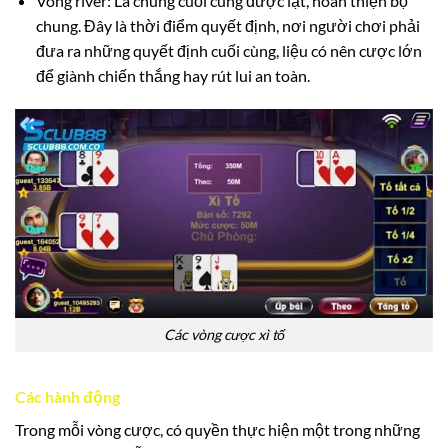
Vòng river: Lá chung cuối cùng được lật, hoàn thiện bộ
chung. Đây là thời điểm quyết định, nơi người chơi phải
đưa ra những quyết định cuối cùng, liệu có nên cược lớn
để giành chiến thắng hay rút lui an toàn.
Các vòng cược xì tố
Các hành động
Trong mỗi vòng cược, có quyền thực hiện một trong những