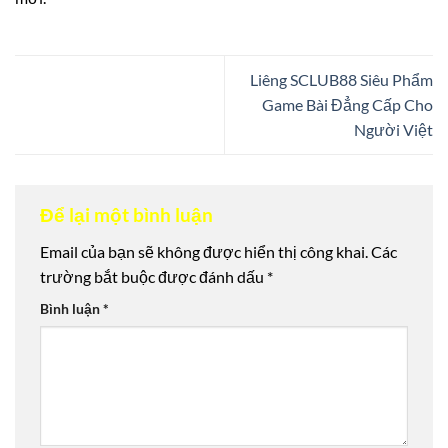
Liêng SCLUB88 Siêu Phẩm
Game Bài Đẳng Cấp Cho
Người Việt
Để lại một bình luận
Email của bạn sẽ không được hiển thị công khai.
Các
trường bắt buộc được đánh dấu
*
Bình luận
*