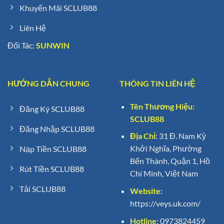
Khuyến Mãi SCLUB88
Liên Hệ
Đối Tác:
SUNWIN
HƯỚNG DẪN CHUNG
THÔNG TIN LIÊN HỆ
Tên Thương Hiệu:
Đăng Ký SCLUB88
SCLUB88
Đăng Nhập SCLUB88
Địa Chỉ
: 31 Đ. Nam Kỳ
Khởi Nghĩa, Phường
Nạp Tiền SCLUB88
Bến Thành, Quận 1, Hồ
Rút Tiền SCLUB88
Chí Minh, Việt Nam
Tải SCLUB88
Website
:
https://veys.uk.com/
Hotline
: 0973824459