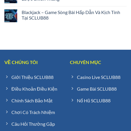
Blackjack – Game Sòng Bài Hấp Dẫn Và Kịch Tính
Tại SCLUB88
VỀ CHÚNG TÔI
CHUYÊN MỤC
Giới Thiệu SCLUB88
Casino Live SCLUB88
Điều Khoản Điều Kiện
Game Bài SCLUB88
Chính Sách Bảo Mật
Nổ Hũ SCLUB88
Chơi Có Trách Nhiệm
Câu Hỏi Thường Gặp