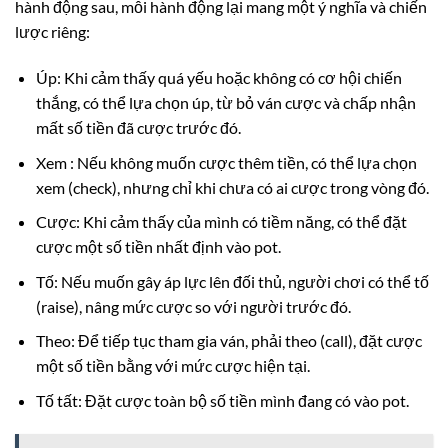
hành động sau, mỗi hành động lại mang một ý nghĩa và chiến
lược riêng:
Úp: Khi cảm thấy quá yếu hoặc không có cơ hội chiến
thắng, có thể lựa chọn úp, từ bỏ ván cược và chấp nhận
mất số tiền đã cược trước đó.
Xem : Nếu không muốn cược thêm tiền, có thể lựa chọn
xem (check), nhưng chỉ khi chưa có ai cược trong vòng đó.
Cược: Khi cảm thấy của mình có tiềm năng, có thể đặt
cược một số tiền nhất định vào pot.
Tố: Nếu muốn gây áp lực lên đối thủ, người chơi có thể tố
(raise), nâng mức cược so với người trước đó.
Theo: Để tiếp tục tham gia ván, phải theo (call), đặt cược
một số tiền bằng với mức cược hiện tại.
Tố tất: Đặt cược toàn bộ số tiền mình đang có vào pot.