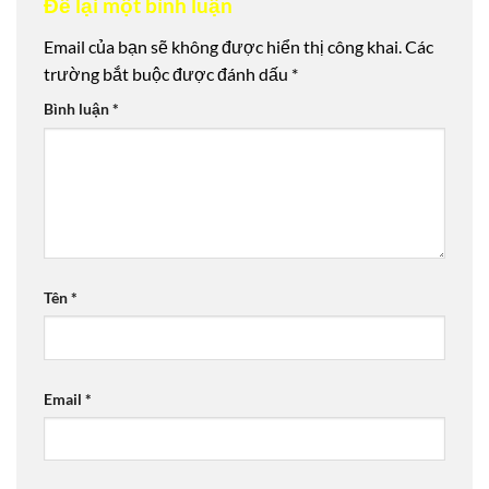
Để lại một bình luận
Email của bạn sẽ không được hiển thị công khai.
Các
trường bắt buộc được đánh dấu
*
Bình luận
*
Tên
*
Email
*