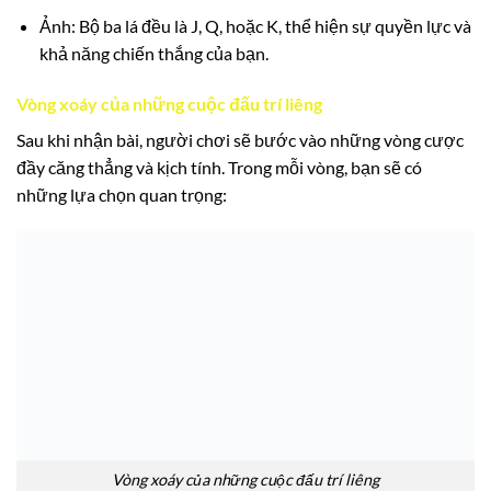
Ảnh: Bộ ba lá đều là J, Q, hoặc K, thể hiện sự quyền lực và
khả năng chiến thắng của bạn.
Vòng xoáy của những cuộc đấu trí liêng
Sau khi nhận bài, người chơi sẽ bước vào những vòng cược
đầy căng thẳng và kịch tính. Trong mỗi vòng, bạn sẽ có
những lựa chọn quan trọng:
Vòng xoáy của những cuộc đấu trí liêng